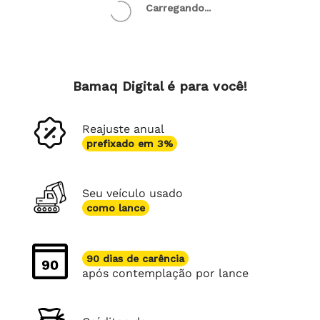
Carregando...
Bamaq Digital é para você!
Reajuste anual
prefixado em 3%
Seu veículo usado
como lance
90 dias de carência
após contemplação por lance